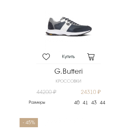
G.Butteri
КРОССОВКИ
44200 ₽
24310 ₽
Размеры
40
41
43
44
- 45%