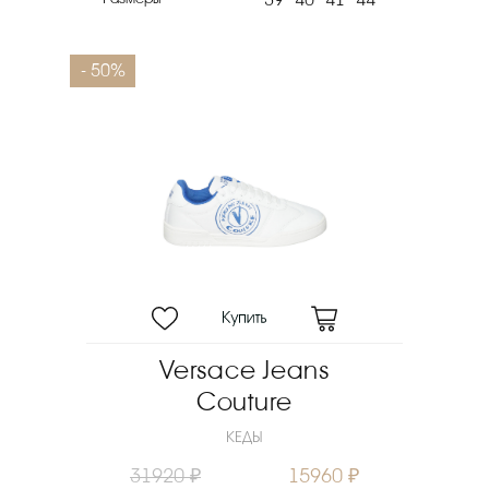
39
40
41
44
- 50%
Versace Jeans
Couture
КЕДЫ
31920 ₽
15960 ₽