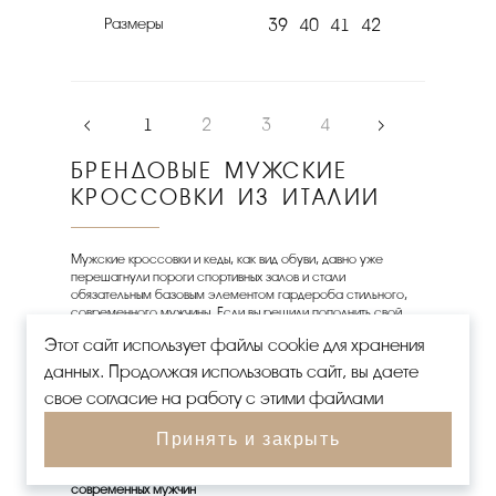
Размеры
39
40
41
42
‹
1
2
3
4
›
БРЕНДОВЫЕ МУЖСКИЕ
КРОССОВКИ ИЗ ИТАЛИИ
Мужские кроссовки и кеды, как вид обуви, давно уже
перешагнули пороги спортивных залов и стали
обязательным базовым элементом гардероба стильного,
современного мужчины. Если вы решили пополнить свой
гардероб и купить брендовые мужские кроссовки или кеды
Этот сайт использует файлы cookie для хранения
– проведите сначала ревизию! Какой пары Вам не хватает –
зимних мужских кроссовок на меху, полуспортивных
данных. Продолжая использовать сайт, вы даете
кроссовок с концептуальной подошвой из натуральной
свое согласие на работу с этими файлами
кожи, замши, а может быть, ультрамодных ярких кожаных кед
на белой подошве? Сегодня в мужских кроссовках или
кедах можно пойти на работу, погулять по городу, взять с
Принять и закрыть
собой в отпуск к морю, сходить в кино, на свидание.
Мужские кроссовки и кеды
премиум-класса для
современных мужчин