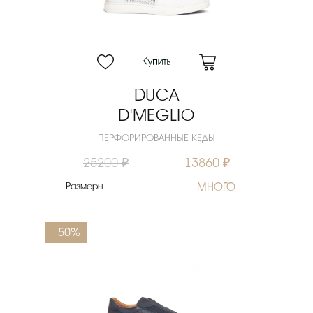
Цвет
Материал верха
Материал подошвы
Скидка
DUCA
Новинка
D'MEGLIO
Цена
ПЕРФОРИРОВАННЫЕ КЕДЫ
₽
25200 ₽
13860 ₽
Выберите порядок сортировки
Размеры
МНОГО
Очистить фильтры
- 50%