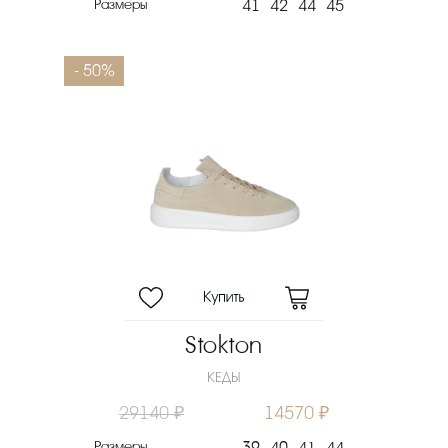
Размеры
41
42
44
45
- 50%
Stokton
КЕДЫ
29140 ₽
14570 ₽
Размеры