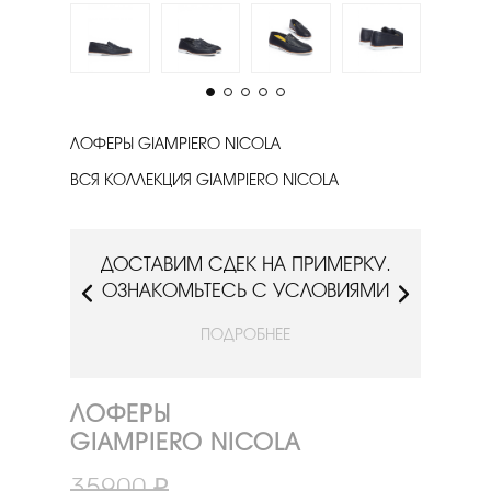
ЛОФЕРЫ GIAMPIERO NICOLA
ВСЯ КОЛЛЕКЦИЯ GIAMPIERO NICOLA
РКУ.
ДОСТАВИМ СДЕК НА ПРИМЕРКУ.
ДОС
ИЯМИ
ОЗНАКОМЬТЕСЬ С УСЛОВИЯМИ
ОЗН
ПОДРОБНЕЕ
ЛОФЕРЫ
GIAMPIERO NICOLA
35900 ₽