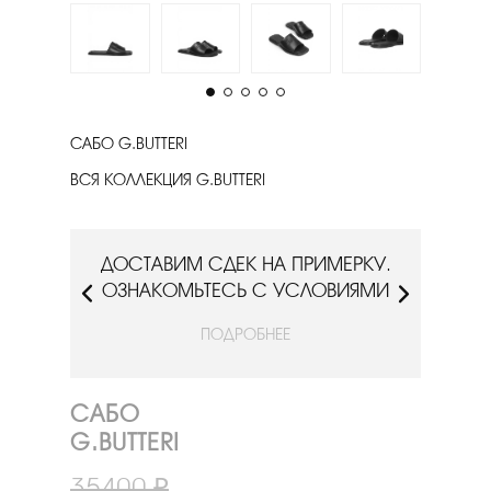
САБО G.BUTTERI
ВСЯ КОЛЛЕКЦИЯ G.BUTTERI
РКУ.
ДОСТАВИМ СДЕК НА ПРИМЕРКУ.
ДОС
ИЯМИ
ОЗНАКОМЬТЕСЬ С УСЛОВИЯМИ
ОЗН
ПОДРОБНЕЕ
САБО
G.BUTTERI
35400 ₽