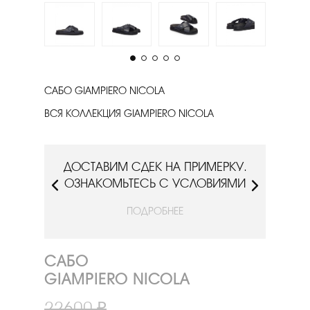
САБО GIAMPIERO NICOLA
ВСЯ КОЛЛЕКЦИЯ GIAMPIERO NICOLA
РКУ.
ДОСТАВИМ СДЕК НА ПРИМЕРКУ.
ДОС
ИЯМИ
ОЗНАКОМЬТЕСЬ С УСЛОВИЯМИ
ОЗН
ПОДРОБНЕЕ
САБО
GIAMPIERO NICOLA
22600 ₽