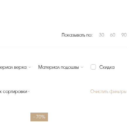
Показывать по:
30
60
90
ериал верха
Материал подошвы
Скидка
к сортировки
Очистить фильтры
- 70%