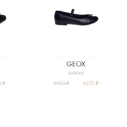
GEOX
БАЛЕТКИ
0 ₽
8950 ₽
6270 ₽
0
31
33
Размеры
32
33
39