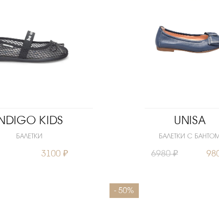
INDIGO KIDS
UNISA
БАЛЕТКИ
БАЛЕТКИ С БАНТО
3100 ₽
6980 ₽
98
31
32
33
34
35
Размеры
- 50%