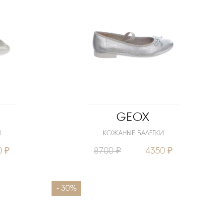
GEOX
И
КОЖАНЫЕ БАЛЕТКИ
0 ₽
8700 ₽
4350 ₽
32
Размеры
32
33
34
35
- 30%