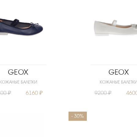
GEOX
GEOX
КОЖАНЫЕ БАЛЕТКИ
КОЖАНЫЕ БАЛЕТК
00 ₽
6160 ₽
9200 ₽
460
31
36
39
Размеры
- 30%