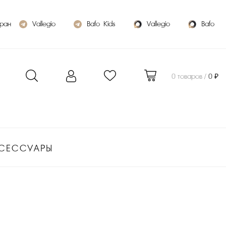
бран
Vallegio
Bafo_Kids
Vallegio
Bafo
0 товаров /
0 ₽
СЕССУАРЫ