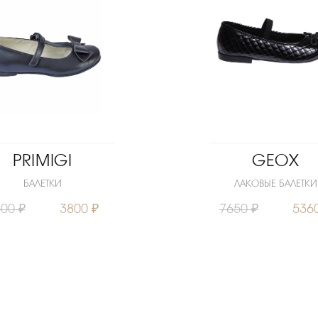
PRIMIGI
GEOX
БАЛЕТКИ
ЛАКОВЫЕ БАЛЕТКИ
00 ₽
3800 ₽
7650 ₽
536
30
32
33
34
36
Размеры
3