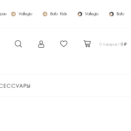
бран
Vallegio
Bafo_Kids
Vallegio
Bafo
0 товаров /
0 ₽
СЕССУАРЫ