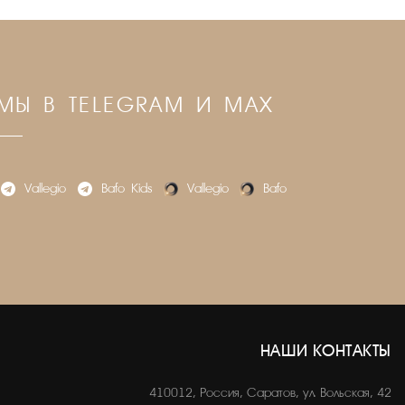
МЫ В TELEGRAM И MAX
Vallegio
Bafo_Kids
Vallegio
Bafo
НАШИ КОНТАКТЫ
410012, Россия, Саратов, ул. Вольская, 42