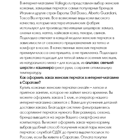
В интернет-магазине Vallegio.ru представлен выбор женских
кожаных, замшевых перчаток самых популярных брендов
Италии и других стран Европы: Dal Dosso, Alberto Guardiani,
Tosca Blu и прочих. Все возможные виды кожи высокого
качества, которые мастера итальянских фабрик
используют для производства изящных шедевров: замша,
оленья кожа, наппа, лайковая кожа, пекари, свиная.
Подкладка отвечает в каждой модели женских перчаток в
зависимости от сезонного предназначения за тепло и
комфорт в носке. В качественных женских перчатках
премиум-класса она пришита, а не приклеена. Подкладка
из трикотажа подходит для теплой зимы и осенних месяцев,
из натурального меха – для холодов, из
альпаки
,
овечьей
шерсти
и
кашемира
греют руки, сохраняя оптимальную
температуру.
Как оформить заказ женских перчаток в интернет-магазине
в Саратове?
Купить кожаные женские перчатки онлайн – легкое и
приятное занятие, которое не займет много времени. Вы
можете оформить заказ в 1 клик, и оператор нашего
интернет-магазина свяжется с Вами для уточнения деталей
доставки заказа. Благодаря системе фильтрации весь
ассортимент перчаток нужного Вам размера, сезона,
бренда выводится на экран Вашего смартфона или
компьютера. Вы может оформить заказ через корзину,
выбрав удобный способ получения новой пары женских
перчаток: службой СДЕК до пункта выдачи посылок по
России, если Вы живете в Саратове. Оплата покупки