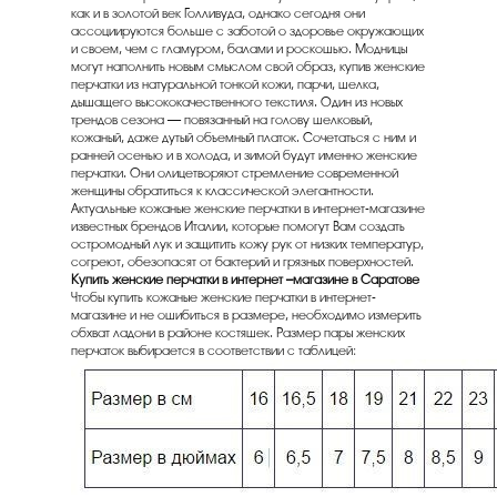
как и в золотой век Голливуда, однако сегодня они
ассоциируются больше с заботой о здоровье окружающих
и своем, чем с гламуром, балами и роскошью. Модницы
могут наполнить новым смыслом свой образ, купив женские
перчатки из натуральной тонкой кожи, парчи, шелка,
дышащего высококачественного текстиля. Один из новых
трендов сезона — повязанный на голову шелковый,
кожаный, даже дутый объемный платок. Сочетаться с ним и
ранней осенью и в холода, и зимой будут именно женские
перчатки. Они олицетворяют стремление современной
женщины обратиться к классической элегантности.
Актуальные кожаные женские перчатки в интернет-магазине
известных брендов Италии, которые помогут Вам создать
остромодный лук и защитить кожу рук от низких температур,
согреют, обезопасят от бактерий и грязных поверхностей.
Купить женские перчатки в интернет –магазине в Саратове
Чтобы купить кожаные женские перчатки в интернет-
магазине и не ошибиться в размере, необходимо измерить
обхват ладони в районе костяшек. Размер пары женских
перчаток выбирается в соответствии с таблицей: