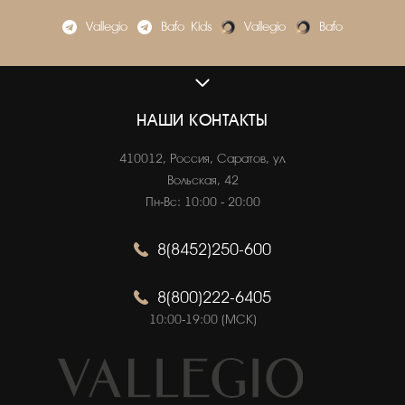
Vallegio
Bafo_Kids
Vallegio
Bafo
VALLEGIO.RU
О нас
НАШИ КОНТАКТЫ
Адреса магазинов
410012, Россия, Саратов, ул.
Вакансии
Вольская, 42
Пн-Вс: 10:00 - 20:00
8(8452)250-600
ОНЛАЙН ПОКУПКИ
Как сделать заказ
8(800)222-6405
Оплата
10:00-19:00 (МСК)
Доставка
Публичная оферта
Политика конфиденциальности