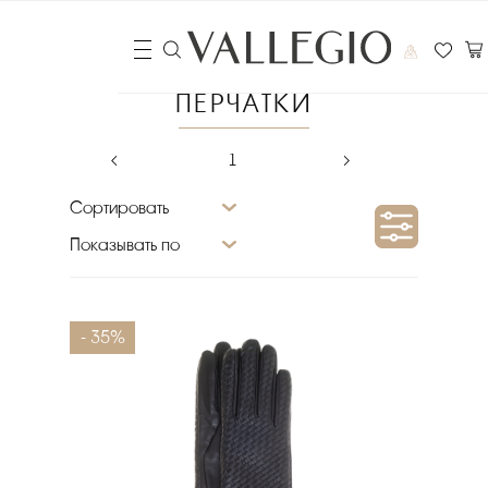
ПЕРЧАТКИ
‹
1
›
Сортировать
Показывать по
Сезон
- 35%
Материал верха
Размер
Бренд