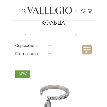
КОЛЬЦА
‹
1
›
Сортировать
Показывать по
Цена
NEW
₽
Выберите порядок сортировки
Очистить фильтры