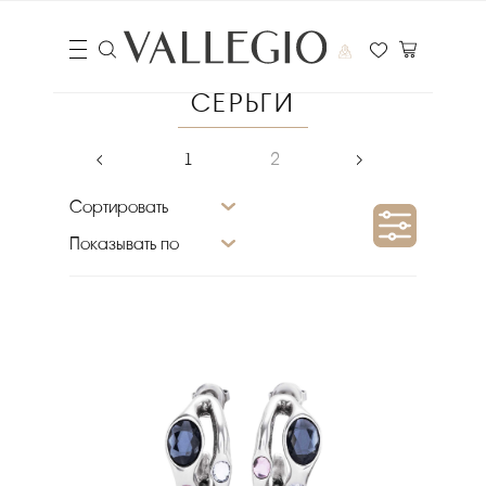
СЕРЬГИ
‹
1
2
›
Сортировать
Показывать по
Цена
₽
Выберите порядок сортировки
Очистить фильтры