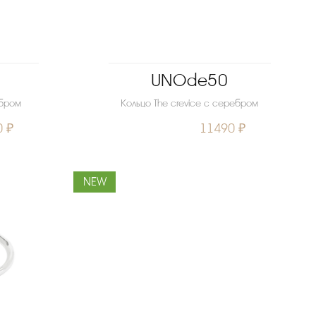
UNOde50
ебром
Кольцо The crevice с серебром
0 ₽
11490 ₽
NEW