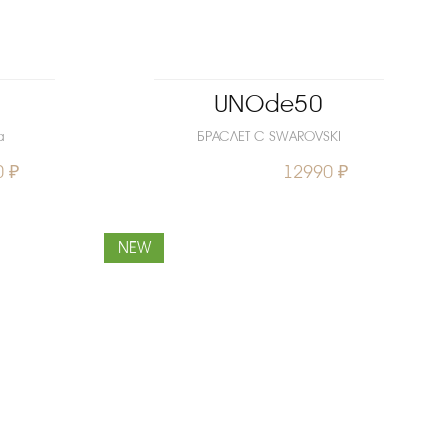
UNOde50
a
БРАСЛЕТ С SWAROVSKI
0 ₽
12990 ₽
NEW