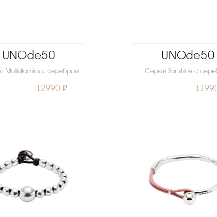
UNOde50
UNOde50
т Multivitamins с серебром
Серьги Sunshine с сер
12990 ₽
1199