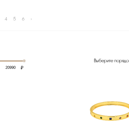
4
5
6
›
Выберите порядо
₽