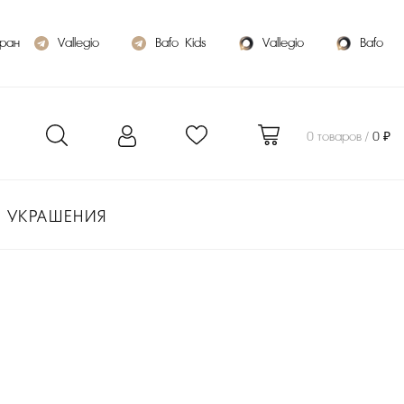
бран
Vallegio
Bafo_Kids
Vallegio
Bafo
0 товаров /
0 ₽
УКРАШЕНИЯ