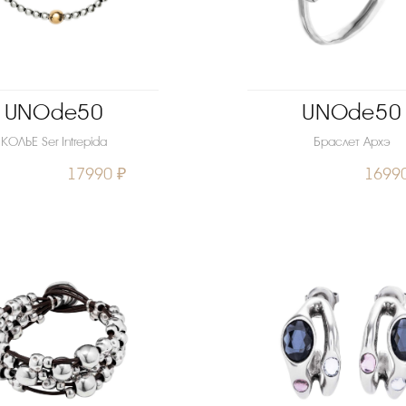
UNOde50
UNOde50
КОЛЬЕ Ser Intrepida
Браслет Архэ
17990 ₽
1699