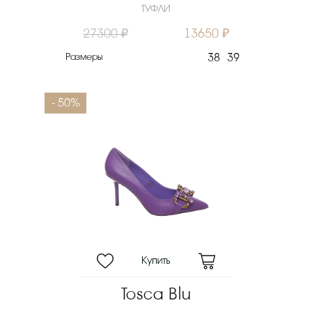
ТУФЛИ
27300 ₽
13650 ₽
Размеры
38
39
- 50%
Tosca Blu