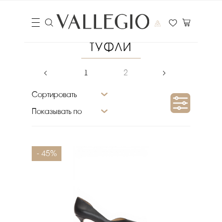
ТУФЛИ
‹
1
2
›
Сортировать
Показывать по
Сезон
- 45%
Размер
Высота каблука
Материал подкладки