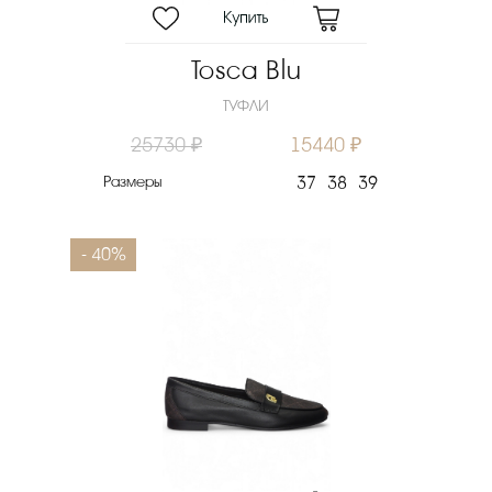
Tosca Blu
ТУФЛИ
25730 ₽
15440 ₽
Размеры
37
38
39
- 40%