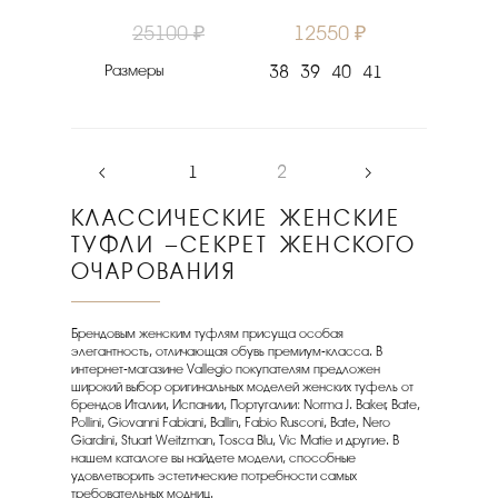
25100 ₽
12550 ₽
Размеры
38
39
40
41
‹
1
2
›
КЛАССИЧЕСКИЕ ЖЕНСКИЕ
ТУФЛИ –СЕКРЕТ ЖЕНСКОГО
ОЧАРОВАНИЯ
Брендовым женским туфлям присуща особая
элегантность, отличающая обувь премиум-класса. В
интернет-магазине Vallegio покупателям предложен
широкий выбор оригинальных моделей женских туфель от
брендов Италии, Испании, Португалии: Norma J. Baker, Bate,
Pollini, Giovanni Fabiani, Ballin, Fabio Rusconi, Bate, Nero
Giardini, Stuart Weitzman, Tosca Blu, Vic Matie и другие. В
нашем каталоге вы найдете модели, способные
удовлетворить эстетические потребности самых
требовательных модниц.