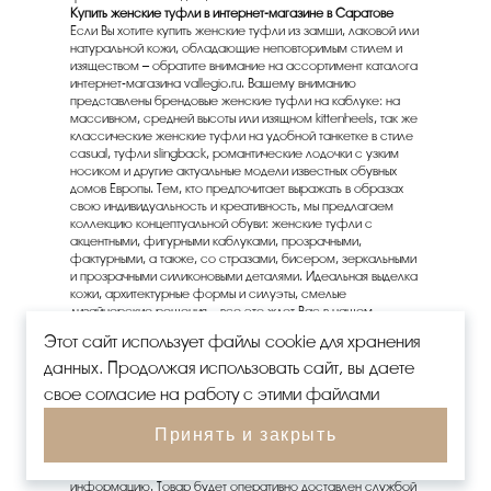
Купить женские туфли в интернет-магазине в Саратове
Если Вы хотите купить женские туфли из замши, лаковой или
натуральной кожи, обладающие неповторимым стилем и
изяществом – обратите внимание на ассортимент каталога
интернет-магазина vallegio.ru. Вашему вниманию
представлены брендовые женские туфли на каблуке: на
массивном, средней высоты или изящном kittenheels, так же
классические женские туфли на удобной танкетке в стиле
casual, туфли slingback, романтические лодочки с узким
носиком и другие актуальные модели известных обувных
домов Европы. Тем, кто предпочитает выражать в образах
свою индивидуальность и креативность, мы предлагаем
коллекцию концептуальной обуви: женские туфли с
акцентными, фигурными каблуками, прозрачными,
фактурными, а также, со стразами, бисером, зеркальными
и прозрачными силиконовыми деталями. Идеальная выделка
кожи, архитектурные формы и силуэты, смелые
дизайнерские решения – все это ждет Вас в нашем
интернет-магазине!
Этот сайт использует файлы cookie для хранения
Комфортный шопинг и быстрая доставка в Саратове
Удобная навигация и простой и понятный функционал
данных. Продолжая использовать сайт, вы даете
сортировки поможет вам быстро сделать выбор и купить
свое согласие на работу с этими файлами
женские туфли в интернет-магазине Vallegio. Оформление
заказа доступно для жителей всех регионов России.
Принять и закрыть
Добавьте выбранную модель в корзину или оставьте заявку
на сайте, чтобы наш оператор интернет-магазина смог с
вами связаться и предоставить всю необходимую
информацию. Товар будет оперативно доставлен службой