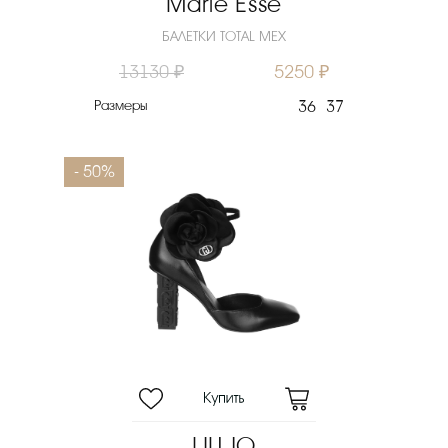
Marie Esse
БАЛЕТКИ TOTAL МЕХ
13130 ₽
5250 ₽
Размеры
36
37
- 50%
LIU JO