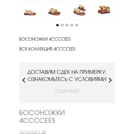
БОСОНОЖКИ 4CCCCEES
ВСЯ КОЛЛЕКЦИЯ 4CCCCEES
РКУ.
ДОСТАВИМ СДЕК НА ПРИМЕРКУ.
ДОС
ИЯМИ
ОЗНАКОМЬТЕСЬ С УСЛОВИЯМИ
ОЗН
ПОДРОБНЕЕ
БОСОНОЖКИ
4CCCCEES
30990 ₽