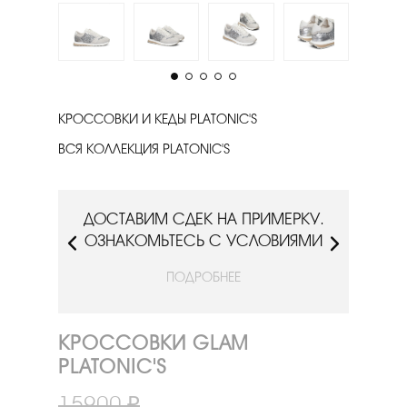
КРОССОВКИ И КЕДЫ PLATONIC'S
ВСЯ КОЛЛЕКЦИЯ PLATONIC'S
РКУ.
ДОСТАВИМ СДЕК НА ПРИМЕРКУ.
ДОС
ИЯМИ
ОЗНАКОМЬТЕСЬ С УСЛОВИЯМИ
ОЗН
ПОДРОБНЕЕ
КРОССОВКИ GLAM
PLATONIC'S
15900 ₽