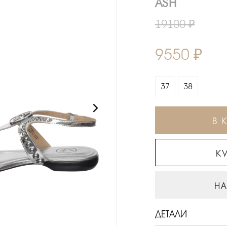
ASH
19100 ₽
9550 ₽
37
38
В 
КУ
НА
ДЕТАЛИ