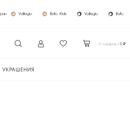
бран
Vallegio
Bafo_Kids
Vallegio
Bafo
0 товаров /
0 ₽
УКРАШЕНИЯ