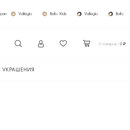
бран
Vallegio
Bafo_Kids
Vallegio
Bafo
0 товаров /
0 ₽
УКРАШЕНИЯ