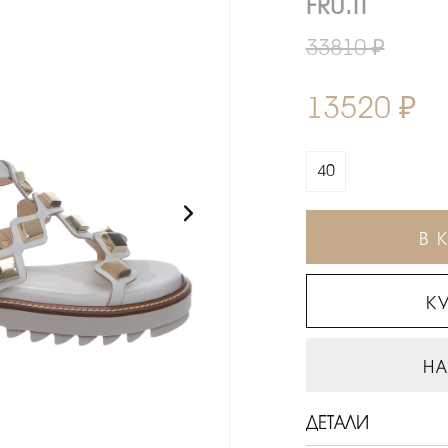
FRU.IT
33810 ₽
13520 ₽
40
В 
КУ
НА
ДЕТАЛИ