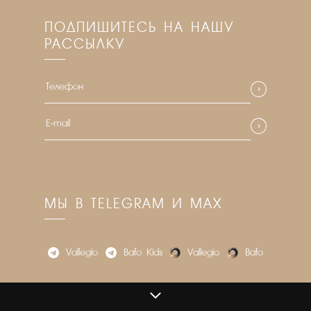
ПОДПИШИТЕСЬ НА НАШУ
РАССЫЛКУ
МЫ В TELEGRAM И MAX
Vallegio
Bafo_Kids
Vallegio
Bafo
VALLEGIO.RU