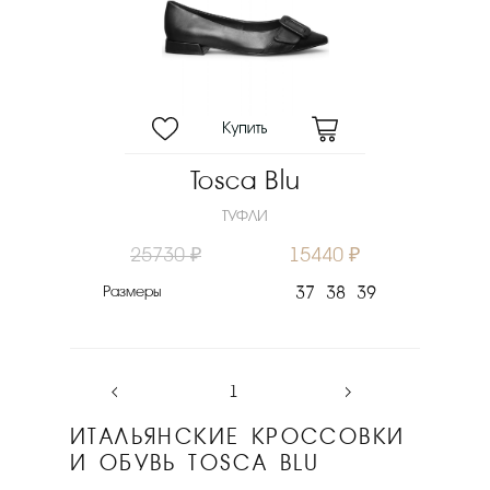
Цвет
Материал верха
Материал подошвы
Скидка
Tosca Blu
Новинка
ТУФЛИ
Цена
25730 ₽
15440 ₽
₽
Размеры
37
38
39
Выберите порядок сортировки
Очистить фильтры
‹
1
›
ИТАЛЬЯНСКИЕ КРОССОВКИ
И ОБУВЬ TOSCA BLU