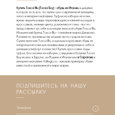
Купить Tosca Blu (Тоска Блу) - обувь из Италии,
в дизайне
которой, есть все, что нужно для современной женщины,
легко в интернет-магазине. Туфли на каблуке из кожи,
яркие акценты в виде переливающихся камней на кедах и
кроссовках, нежные цвета, романтика и стиль - вот что
представляют из себя коллекции женской обуви Tosca Blu.
Итальянский бренд Tosca Blu - семейная марка Джакомо
Ронзини по производству модных аксессуаров из кожи.
Сумки женские Tosca Blu, кошельки и красивая обувь из
натуральной кожи для независимых и уверенных в себе и
ценящих комфорт и качество! Купить кроссовки, кеды,
туфли, босоножки на каблуке, сандалии и ботинки Тоска
Блу можно в Европе, на Родине в Италии или
в Саратове
в
интернет-магазине Vallegio.ru - заказав примерку обуви
известной и признанной в мире марки.
ПОДПИШИТЕСЬ НА НАШУ
РАССЫЛКУ