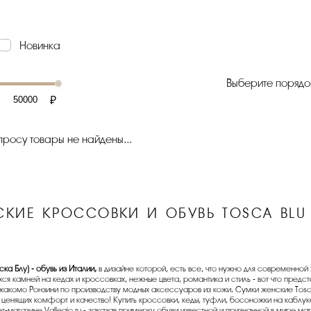
Новинка
Выберите порядо
₽
росу товары не найдены...
СКИЕ КРОССОВКИ И ОБУВЬ TOSCA BLU
оска Блу) - обувь из Италии,
в дизайне которой, есть все, что нужно для современной 
я камней на кедах и кроссовках, нежные цвета, романтика и стиль - вот что предста
комо Ронзини по производству модных аксессуаров из кожи. Сумки женские Tosca 
 ценящих комфорт и качество! Купить кроссовки, кеды, туфли, босоножки на каблук
ет-магазине Vallegio.ru - заказав примерку обуви известной и признанной в мире ма